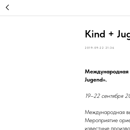
Kind + Ju
2019-09-22 21:36
Международная в
Jugend».
19–22 сентября 201
Международная выс
Мероприятие орие
известные произво