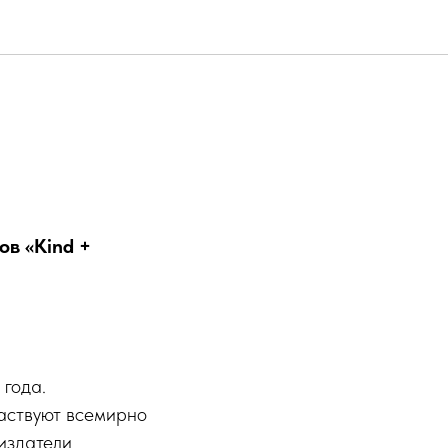
ов «Kind +
 года.
аствуют всемирно
 издатели