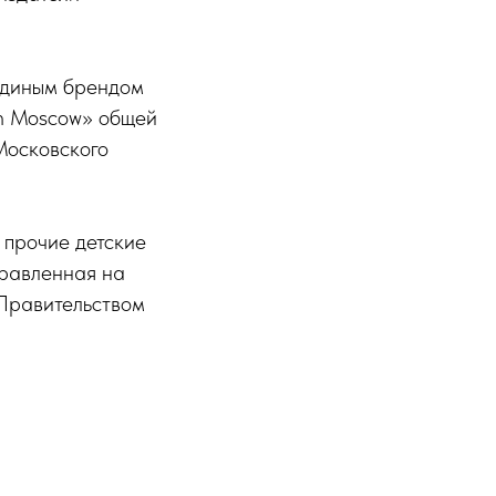
 единым брендом
in Moscow» общей
Московского
 прочие детские
равленная на
 Правительством