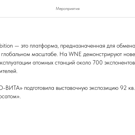
lear Exhibition 2018
Мероприятия
ibition — это платформа, предназначенная для обмена
в глобальном масштабе. На WNE демонстрируют нов
ксплуатации атомных станций около 700 экспонентов
ителей.
ВИТА» подготовила выставочную экспозицию 92 кв. 
осатом».