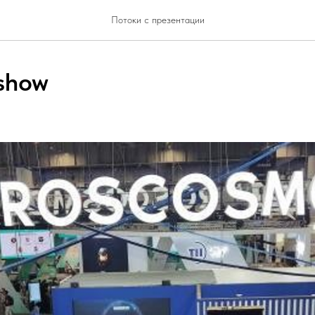
Потоки с презентации
show