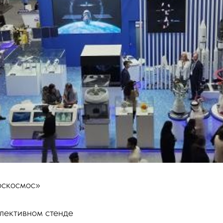
оскосмос»
ллективном стенде